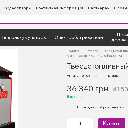
Видеообзоры
Контактная информация
Партнерам
Обмен 
Печи
Теплоаккумуляторы
Электробогреватели
дровян
Главная
Каталог
Твердотоплив
Котел шахтный Rizon M-sahta 15 кВт
Твердотопливный 
Артикул: 8103
Оставить отзыв
36 340 грн
41 5
В наличии
%
Войти
для отображения накоп
Купить