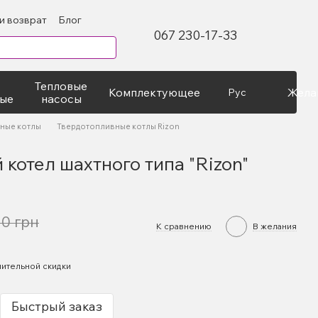
и возврат
Блог
067 230-17-33
Тепловые
Комплектующее
Жела
Рус
ые
насосы
ные котлы
Твердотопливные котлы Rizon
котел шахтного типа "Rizon"
00 грн
К сравнению
В желания
ительной скидки
Быстрый заказ