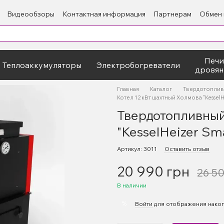
Видеообзоры
Контактная информация
Партнерам
Обмен 
Печи
Теплоаккумуляторы
Электробогреватели
дровян
Главная
Каталог
Твердотоплив
Котел 12 кВт шахтный Холмова "KesselH
Твердотопливный
"KesselHeizer Sm
Артикул: 3011
Оставить отзыв
20 990 грн
26 5
В наличии
%
Войти
для отображения накоп