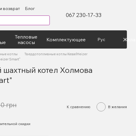
и возврат
Блог
067 230-17-33
Тепловые
Комплектующее
Жела
Рус
ые
насосы
ные котлы
Твердотопливные котлы KesselHeizer
eizer Smart"
 шахтный котел Холмова
art"
00 грн
К сравнению
В желания
ительной скидки