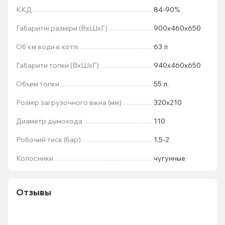
ККД
84-90%
Габаритні разміри (ВхШхГ)
900х460х650
Об'єм води в котлі
63 л
Габарити топки (ВхШхГ)
940х460х650
Объем топки
55 л.
Розмір загрузочного вікна (мм)
320х210
Диаметр дымохода
110
Робочий тиск (бар)
1,5-2
Колосники
чугунные
Отзывы