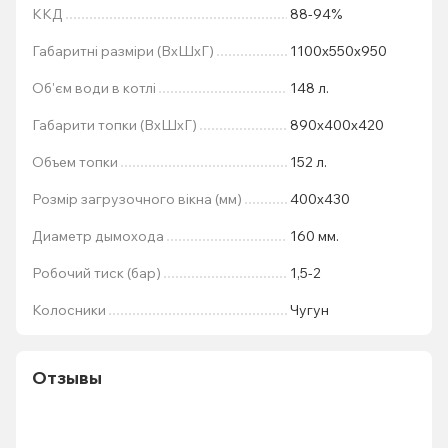
ККД
88-94%
Габаритні разміри (ВхШхГ)
1100х550х950
Об'єм води в котлі
148 л.
Габарити топки (ВхШхГ)
890х400х420
Объем топки
152 л.
Розмір загрузочного вікна (мм)
400х430
Диаметр дымохода
160 мм.
Робочий тиск (бар)
1,5-2
Колосники
Чугун
Отзывы