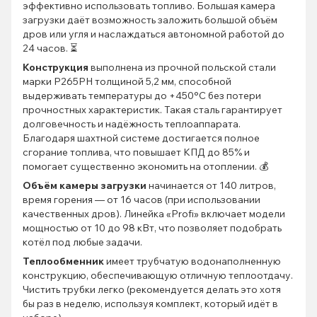
эффективно использовать топливо. Большая камера
загрузки даёт возможность заложить большой объём
дров или угля и наслаждаться автономной работой до
24 часов. ⏳
Конструкция
выполнена из прочной польской стали
марки P265PH толщиной 5,2 мм, способной
выдерживать температуры до +450°С без потери
прочностных характеристик. Такая сталь гарантирует
долговечность и надёжность теплоаппарата.
Благодаря шахтной системе достигается полное
сгорание топлива, что повышает КПД до 85% и
помогает существенно экономить на отоплении. 💰
Объём камеры загрузки
начинается от 140 литров,
время горения — от 16 часов (при использовании
качественных дров). Линейка «Profi» включает модели
мощностью от 10 до 98 кВт, что позволяет подобрать
котёл под любые задачи.
Теплообменник
имеет трубчатую водонаполненную
конструкцию, обеспечивающую отличную теплоотдачу.
Чистить трубки легко (рекомендуется делать это хотя
бы раз в неделю, используя комплект, который идёт в