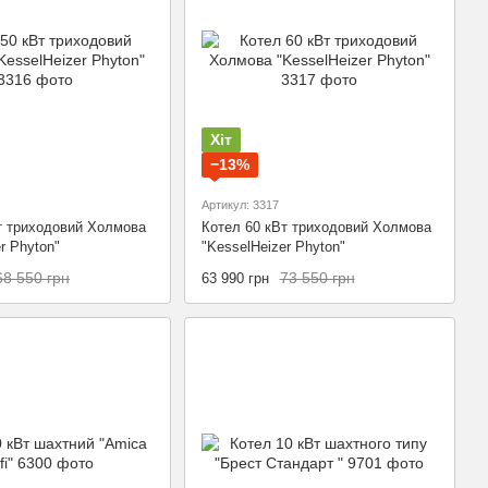
Хіт
−13%
Артикул: 3317
т триходовий Холмова
Котел 60 кВт триходовий Холмова
r Phyton"
"KesselHeizer Phyton"
68 550 грн
73 550 грн
63 990 грн