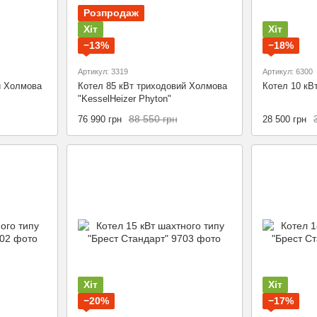
Розпродаж
Хіт
Хіт
−13%
−18%
Артикул: 3319
Артикул: 6300
й Холмова
Котел 85 кВт триходовий Холмова
Котел 10 кВт
"KesselHeizer Phyton"
88 550 грн
76 990 грн
28 500 грн
Хіт
Хіт
−20%
−17%