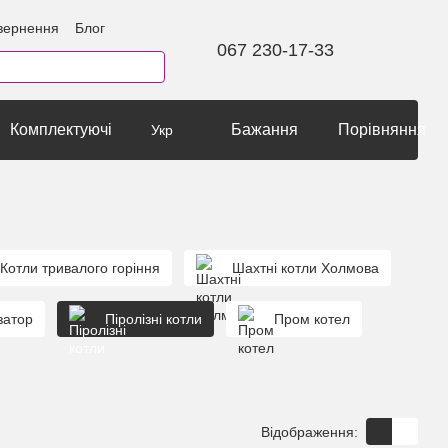
вернення
Блог
067 230-17-33
Комплектуючі
Бажання
Порівняння
Укр
Котли тривалого горіння
Шахтні котли Холмова
затор
Піролізні котли
Пром котел
Відображення: