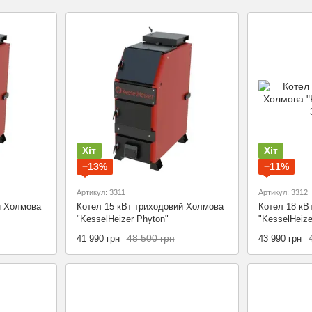
Хіт
Хіт
−13%
−11%
Артикул: 3311
Артикул: 3312
й Холмова
Котел 15 кВт триходовий Холмова
Котел 18 кВ
"KesselHeizer Phyton"
"KesselHeize
48 500 грн
41 990 грн
43 990 грн