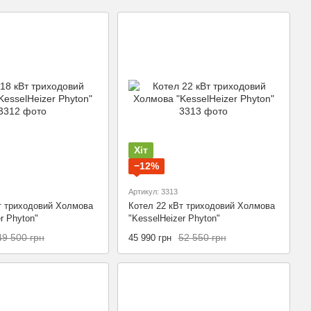
Хіт
−12%
Артикул: 3313
т триходовий Холмова
Котел 22 кВт триходовий Холмова
r Phyton"
"KesselHeizer Phyton"
49 500 грн
52 550 грн
45 990 грн