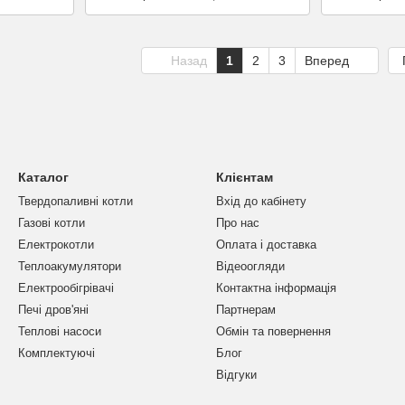
Назад
1
2
3
Вперед
Каталог
Клієнтам
Твердопаливні котли
Вхід до кабінету
Газові котли
Про нас
Електрокотли
Оплата і доставка
Теплоакумулятори
Відеоогляди
Електрообігрівачі
Контактна інформація
Печі дров'яні
Партнерам
Теплові насоси
Обмін та повернення
Комплектуючі
Блог
Відгуки