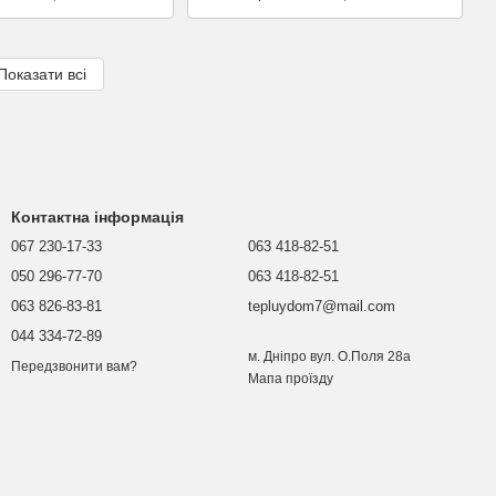
Показати всі
Контактна інформація
067 230-17-33
063 418-82-51
050 296-77-70
063 418-82-51
063 826-83-81
tepluydom7@mail.com
044 334-72-89
м. Дніпро вул. О.Поля 28а
Передзвонити вам?
Мапа проїзду