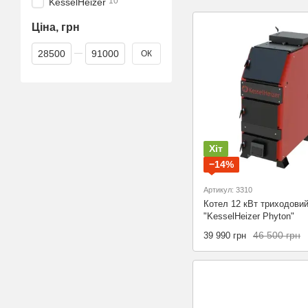
10
KesselHeizer
Ціна, грн
Від Ціна, грн
До Ціна, грн
ОК
Хіт
−14%
Артикул: 3310
Котел 12 кВт триходови
"KesselHeizer Phyton"
46 500 грн
39 990 грн