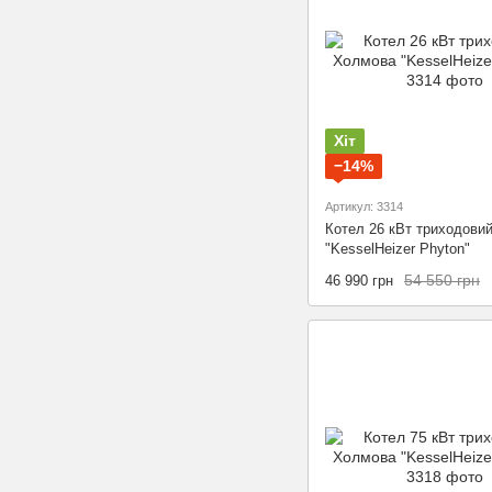
Хіт
−14%
Артикул: 3314
Котел 26 кВт триходови
"KesselHeizer Phyton"
54 550 грн
46 990 грн