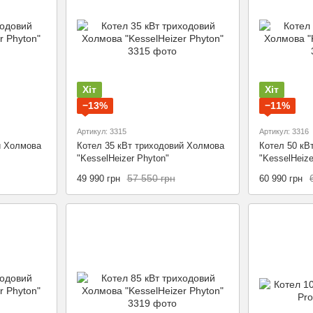
Хіт
Хіт
−13%
−11%
Артикул: 3315
Артикул: 3316
й Холмова
Котел 35 кВт триходовий Холмова
Котел 50 кВ
"KesselHeizer Phyton"
"KesselHeize
57 550 грн
49 990 грн
60 990 грн