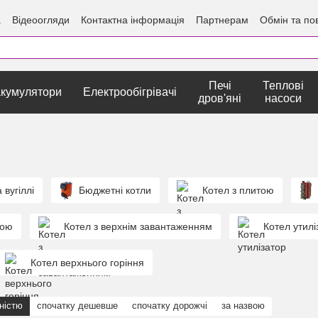
а
Відеоогляди
Контактна інформація
Партнерам
Обмін та по
Печі
Теплові
кумулятори
Електрообігрівачі
дров'яні
насоси
 вугіллі
Бюджетні котли
Котел з плитою
кою
Котел з верхнім завантаженням
Котел утилі
Котел верхнього горіння
ністю
спочатку дешевше
спочатку дорожчі
за назвою