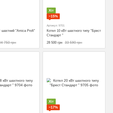
Хіт
−15%
Артикул: 9701
 шахтний "Amica Profi"
Котел 10 кВт шахтного типу "Брест
Стандарт "
34 750 грн
33 590 грн
28 500 грн
Хіт
−17%