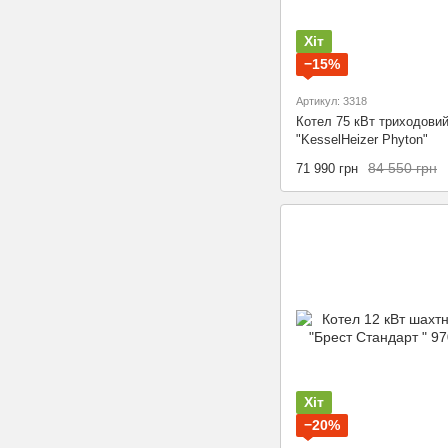
Хіт
−15%
Артикул: 3318
Котел 75 кВт триходови
"KesselHeizer Phyton"
84 550 грн
71 990 грн
Хіт
−20%