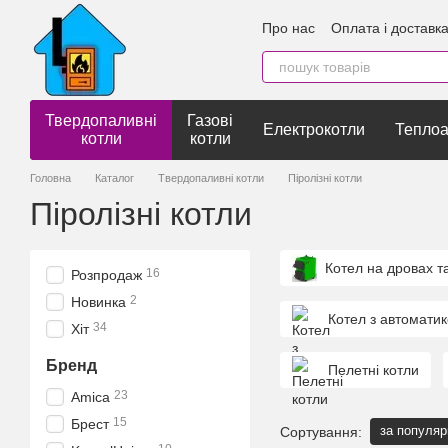
Перейти до основного контенту
Про нас
Оплата і доставк
Відгуки
Твердопаливні
Газові
Електрокотли
Теплоа
котли
котли
Головна
Каталог
Твердопаливні котли
Піролізні котли
Піролізні котли
Котел на дровах та
16
Розпродаж
2
Новинка
Котел з автомати
34
Хіт
Бренд
Пелетні котли
23
Amica
15
Брест
за популяр
Сортування: