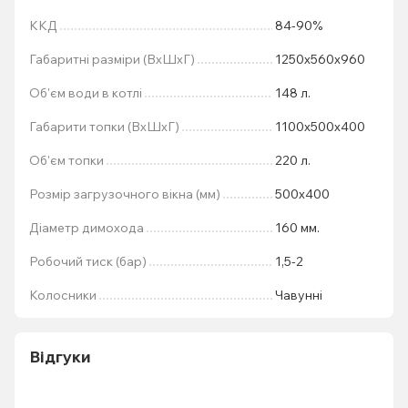
ККД
84-90%
Габаритні разміри (ВхШхГ)
1250х560х960
Об'єм води в котлі
148 л.
Габарити топки (ВхШхГ)
1100x500x400
Об'єм топки
220 л.
Розмір загрузочного вікна (мм)
500x400
Діаметр димохода
160 мм.
Робочий тиск (бар)
1,5-2
Колосники
Чавунні
Відгуки