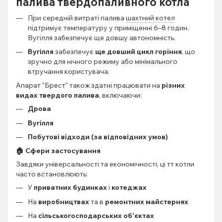
палива твердопаливного котла
При середній витраті палива
шахтний котел
підтримує температуру у приміщенні 6–8 годин.
Вугілля забезпечує ще довшу автономність.
Вугілля
забезпечує
ще довший цикл горіння
, що
зручно для нічного режиму або мінімального
втручання користувача.
Апарат "Брест" також здатні працювати на
різних
видах твердого палива
, включаючи:
Дрова
Вугілля
Побутові відходи (за відповідних умов)
🏠 Сфери застосування
Завдяки універсальності та економічності, ці тт котли
часто встановлюють:
У
приватних будинках
і
котеджах
На
виробництвах
та в
ремонтних майстернях
На
сільськогосподарських об'єктах