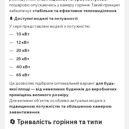
пошарово опускаючись у камеру горіння. Такий принцип
забезпечує
стабільне та ефективне тепловиділення
.
🔋 Доступні моделі та потужності
У серії представлені моделі з потужністю:
10 кВт
12 кВт
20 кВт
25 кВт
40 кВт
65 кВт
Це дозволяє підібрати оптимальний варіант
для будь-
якої площі — від невеликих будинків до виробничих
приміщень великого розміру
.
Для великих об'єктів особливо актуальні моделі з
підвищеною потужністю та збільшеною камерою
завантаження
.
🔄 Тривалість горіння та типи