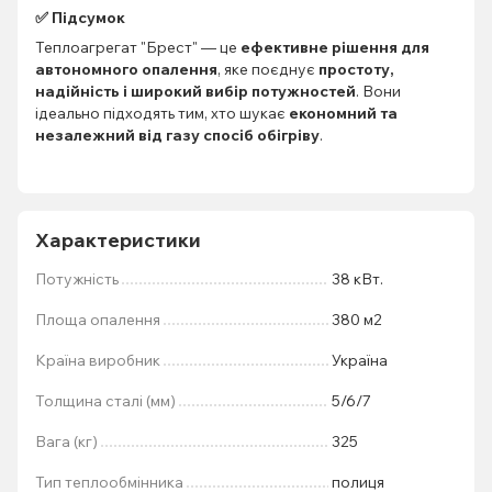
✅ Підсумок
Теплоагрегат "Брест" — це
ефективне рішення для
автономного опалення
, яке поєднує
простоту,
надійність і широкий вибір потужностей
. Вони
ідеально підходять тим, хто шукає
економний та
незалежний від газу спосіб обігріву
.
Характеристики
Потужність
38 кВт.
Площа опалення
380 м2
Країна виробник
Україна
Толщина сталі (мм)
5/6/7
Вага (кг)
325
Тип теплообмінника
полиця