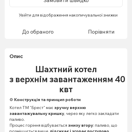
Замовити швидко
Увійти
для відображення накопичувальної знижки
%
До обраного
Порівняти
Опис
Шахтний котел
з верхнім завантаженням 40
квт
⚙️
Конструкція та принцип роботи
Котел ТМ "Брест" має
зручну верхню
завантажувальну кришку
, через яку легко закладати
паливо.
Процес горіння відбувається
знизу вгору
: паливо, що
розміщується вище,
підсихає і згорає поступово
,