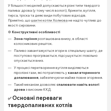
У більшості моделей допускаються різні типи твердого
палива: дрова (у тому числі вологі), брикети, вугілля,
тирса, тріска та деякі види побутових відходів.
Примітно, що
ш
ахтні котли Холмова
не надто чутливі до
якості сировини.
⚙️
Конструктивні особливості
Зона горіння
розташована внизу, в області
колосникових решіток.
Паливо завантажується згори в спеціальну шахту, де
поступово прогрівається, підсушується і повільно
опускається вниз.
У процесі перетворення вугілля виділяються
піролізні гази, які потрапляють у
канал вторинного
допалювання
, забезпечуючи майже повне згоряння.
Такий механізм дозволяє
спалювати навіть вологі
дрова
з високим ККД.
Основні переваги
✅
твердопаливних котлів