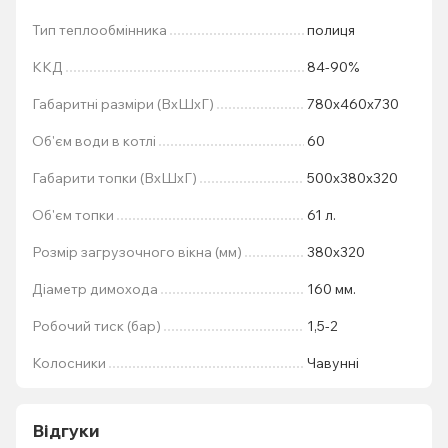
Тип теплообмінника
полиця
ККД
84-90%
Габаритні разміри (ВхШхГ)
780х460х730
Об'єм води в котлі
60
Габарити топки (ВхШхГ)
500x380x320
Об'єм топки
61 л.
Розмір загрузочного вікна (мм)
380x320
Діаметр димохода
160 мм.
Робочий тиск (бар)
1,5-2
Колосники
Чавунні
Відгуки