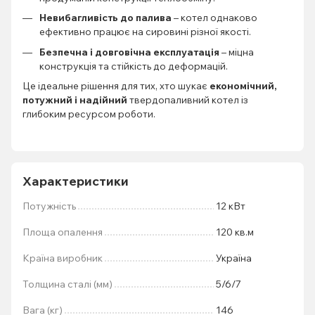
Невибагливість до палива
– котел однаково
ефективно працює на сировині різної якості.
Безпечна і довговічна експлуатація
– міцна
конструкція та стійкість до деформацій.
Це ідеальне рішення для тих, хто шукає
економічний,
потужний і надійний
твердопаливний котел із
глибоким ресурсом роботи.
Характеристики
Потужність
12 кВт
Площа опалення
120 кв.м
Країна виробник
Україна
Толщина сталі (мм)
5/6/7
Вага (кг)
146