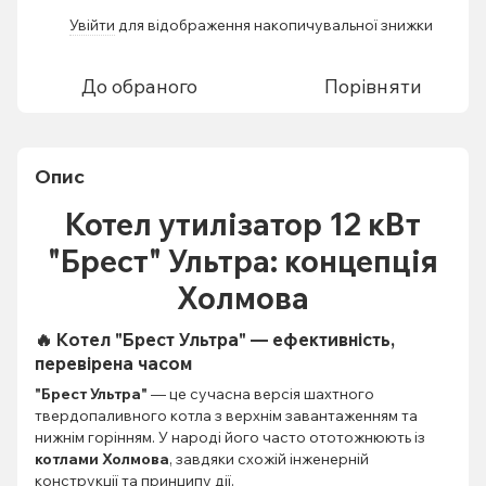
Увійти
для відображення накопичувальної знижки
%
До обраного
Порівняти
Опис
Котел утилізатор 12 кВт
"Брест" Ультра: концепція
Холмова
🔥 Котел
"Брест Ультра"
— ефективність,
перевірена часом
"Брест Ультра"
— це сучасна версія шахтного
твердопаливного котла з верхнім завантаженням та
нижнім горінням. У народі його часто ототожнюють із
котлами Холмова
, завдяки схожій інженерній
конструкції та принципу дії.