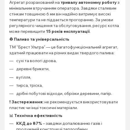
Агрегат розрахований на
тривалу автономну роботу
з
мінімальним втручанням оператора. Завдяки сталевим
стінкам товщиною 6 мм він надійно витримує високі
температури та не піддається прогоранню. За умови
регулярного чищення та обслуговування, ресурс котла
може перевищити
15 років експлуатації
.
♻️ Паливо та універсальність
ТМ "Брест Ультра" — це багатофункціональний агрегат,
здатний працювати на різних видах твердого палива:
сухі та вологі дрова,
деревні брикети,
вугілля,
тирса, тріска,
дрібні побутові відходи, обрізки деревини, папір.
❗
Застереження:
не рекомендується використовувати
пластик чи інші токсичні матеріали.
📊
Технічна ефективність
ККД до 87%
– завдяки допалюванню газів і
продуманій конструкції теплообміну.