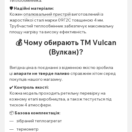
теплообмінника.
🛡️
Надійні матеріали:
Кожен
опалювальний пристрій
виготовлений із
жаростійкої сталі марки 09Г2С товщиною 4 мм.
Трубчастий теплообмінник забезпечує максимальну
площу нагріву та високу ефективність.
💰
Чому обирають ТМ Vulcan
(Вулкан)?
Вигідна ціна в поєднанні з відмінною якістю зробила
ці
апарати не тверде паливо
справжнім хітом серед
покупців нашого магазину.
✔️
Контроль якості:
Кожна модель проходить ретельну перевірку на
кожному етапі виробництва, а також тестується під
тиском 4 атмосфери.
📦
Базова комплектація:
зібраний теплоагрегат
термометр