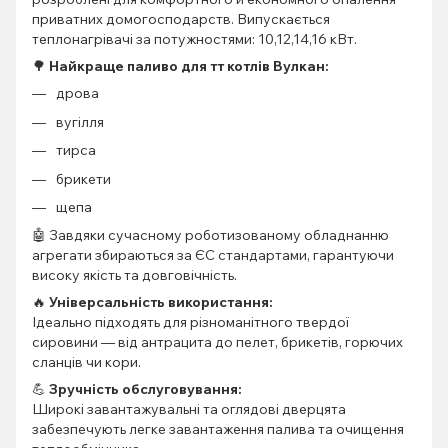
приватних домогосподарств. Випускається
теплонагрівачі за потужностями: 10,12,14,16 кВт.
🌳
Найкраще п
ал
иво для тт котлів Вулкан:
дрова
вугілля
тирса
брикети
щепа
🤖 Завдяки сучасному роботизованому обладнанню
агрегати збираються за ЄС стандартами, гарантуючи
високу якість та довговічність.
🔥
Універсальність використання:
Ідеально підходять для різноманітного твердої
сировини — від антрацита до пелет, брикетів, горючих
сланців чи кори.
💪
Зручність обслуговування:
Широкі завантажувальні та оглядові дверцята
забезпечують легке завантаження палива та очищення