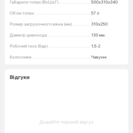
Габарити топки (ВхШхГ)
500х310х340
Об'єм топки
57 л
Розмір загрузочного вікна (мм)
310х250
Діаметр димохода
130 мм.
Робочий тиск (бар)
1,5-2
Колосники
Чавунні
Відгуки
Додайте перший відгук