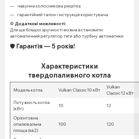
чавунна колосникова решітка
гарантійний талон і інструкція користувача
⚙️
Додаткові можливості:
Для ще більшої зручності можна встановити
автоматичний регулятор тяги або турбіну автоматики.
Гарантія — 5 років!
🛡️
Характеристики
твердопаливного котла
Vulkan
Модель котла
Vulkan Classic10 кВт
Classic12 кВт
Потужність котла
10
12
(кВт)
Орієнтовна
опалювальна
100
120
площа (кв2)