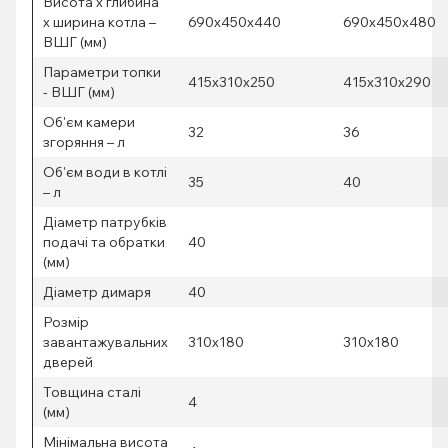
Висота х глибина
х ширина котла –
690х450х440
690х450х480
ВШГ (мм)
Параметри топки
415х310х250
415х310х290
- ВШГ (мм)
Об'єм камери
32
36
згоряння – л
Об'єм води в котлі
35
40
– л
Діаметр патрубків
подачі та обратки
40
(мм)
Діаметр димаря
40
Розмір
завантажувальних
310х180
310х180
дверей
Товщина сталі
4
(мм)
Мінімальна висота