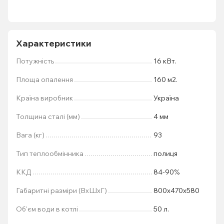
Характеристики
Потужність
16 кВт.
Площа опалення
160 м2.
Країна виробник
Україна
Толщина сталі (мм)
4 мм
Вага (кг)
93
Тип теплообмінника
полиця
ККД
84-90%
Габаритні разміри (ВхШхГ)
800х470х580
Об'єм води в котлі
50 л.